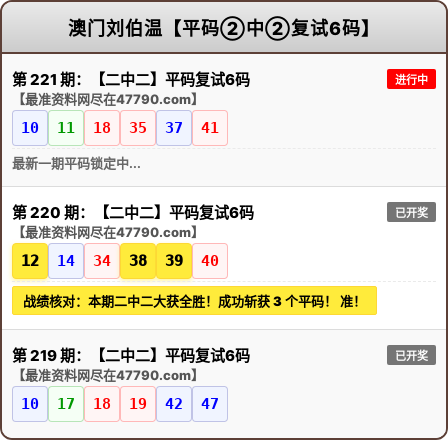
澳门刘伯温【平码②中②复试6码】
第 221 期：【二中二】平码复试6码
进行中
【最准资料网尽在47790.com】
10
11
18
35
37
41
最新一期平码锁定中...
第 220 期：【二中二】平码复试6码
已开奖
【最准资料网尽在47790.com】
12
14
34
38
39
40
战绩核对：本期二中二大获全胜！成功斩获 3 个平码！ 准！
第 219 期：【二中二】平码复试6码
已开奖
【最准资料网尽在47790.com】
10
17
18
19
42
47