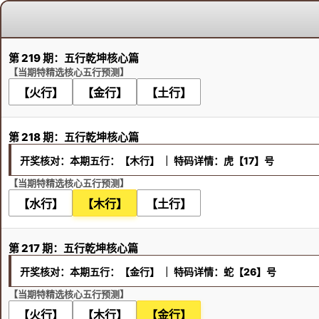
第 219 期：五行乾坤核心篇
【当期特精选核心五行预测】
【火行】
【金行】
【土行】
第 218 期：五行乾坤核心篇
开奖核对：本期五行：【木行】 ｜ 特码详情：虎【17】号
【当期特精选核心五行预测】
【水行】
【木行】
【土行】
第 217 期：五行乾坤核心篇
开奖核对：本期五行：【金行】 ｜ 特码详情：蛇【26】号
【当期特精选核心五行预测】
【火行】
【木行】
【金行】