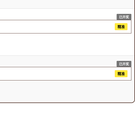
已开奖
精准
已开奖
精准